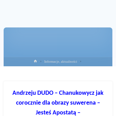
Strona
Informacje, aktualności
główna
Andrzeju DUDO – Chanukowycz jak
corocznie dla obrazy suwerena –
Jesteś Apostatą –