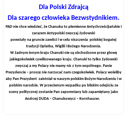
Dla Polski Zdrajcą
Dla szarego człowieka Bezwstydnikiem.
PAD nie chce wiedzieć, że Chanuka to plemienne Antychrześcijańskie i
zarazem Antypolski zwyczaj żydowski
powstały na gruncie zawiści i w celu niszczenia polskiej bogatej
tradycji Opłatka, Wigilii i Bożego Narodzenia.
W żadnym innym kraju Chanuki nie są obchodzone przez głowę
jakiegokolwiek cywilizowanego kraju. Chanuki to tylko żydowski
zwyczaj a my Polacy nie mamy nic z tym współnego. Panie
Prezydencie – proszę nie narzucać nam czegokolwiek. Polacy wo
leliby
aby Pan Prezydent zaistniał w naszym polskim Bożym Narodzeniu i w
polskim narodzie. W przeciwnym wypadku po bliskim odejściu ze
sceny politycznej zostanie Pan zapomniany lub zapamiętany jako
Andrzej DUDA – Chanukowycz – Kornhauzer.