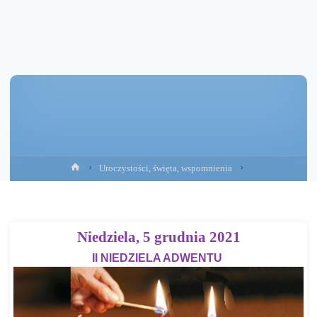
Strona
Uroczystości, święta, wspomnienia
główna
Niedziela, 5 grudnia 2021
II NIEDZIELA ADWENTU