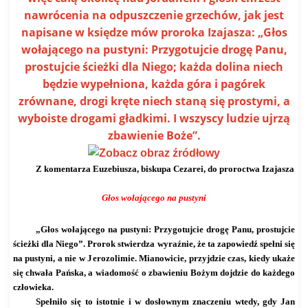
nawrócenia na odpuszczenie grzechów, jak jest
napisane w księdze mów proroka Izajasza: „Głos
wołającego na pustyni: Przygotujcie drogę Panu,
prostujcie ścieżki dla Niego; każda dolina niech
będzie wypełniona, każda góra i pagórek
zrównane, drogi kręte niech staną się prostymi, a
wyboiste drogami gładkimi. I wszyscy ludzie ujrzą
zbawienie Boże”.
Z komentarza Euzebiusza, biskupa Cezarei, do proroctwa Izajasza
Głos wołającego na pustyni
„Głos wołającego na pustyni: Przygotujcie drogę Panu, prostujcie
ścieżki dla Niego”. Prorok stwierdza wyraźnie, że ta zapowiedź spełni się
na pustyni, a nie w Jerozolimie. Mianowicie, przyjdzie czas, kiedy ukaże
się chwała Pańska, a wiadomość o zbawieniu Bożym dojdzie do każdego
człowieka.
Spełniło się to istotnie i w dosłownym znaczeniu wtedy, gdy Jan