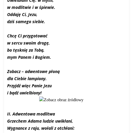
Uwielbiam Cię: w myśli,
w modlitwie i w śpiewie.
Oddaję Ci, Jezu,
dziś samego siebie.
Chcę Ci przygotować
w sercu swoim drogę,
bo tęsknię za Tobą,
mym Panem i Bogiem.
Zobacz – adwentowe płoną
dla Ciebie lampiony.
Przyjdź więc Panie Jezu
i bądź uwielbiony!
II. Adwentowa modlitwa
Grzechem Adama ludzie uwikłani,
Wygnance z raju, wołali z otchłani: