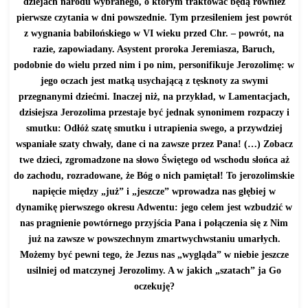
dziejach narodu wybranego, o którym traktować będą również
pierwsze czytania w dni powszednie. Tym przesileniem jest powrót
z wygnania babilońskiego w VI wieku przed Chr. – powrót, na
razie, zapowiadany. Asystent proroka Jeremiasza, Baruch,
podobnie do wielu przed nim i po nim, personifikuje Jerozolimę: w
jego oczach jest matką usychającą z tęsknoty za swymi
przegnanymi dziećmi. Inaczej niż, na przykład, w Lamentacjach,
dzisiejsza Jerozolima przestaje być jednak synonimem rozpaczy i
smutku: Odłóż szatę smutku i utrapienia swego, a przywdziej
wspaniałe szaty chwały, dane ci na zawsze przez Pana! (…) Zobacz
twe dzieci, zgromadzone na słowo Świętego od wschodu słońca aż
do zachodu, rozradowane, że Bóg o nich pamiętał! To jerozolimskie
napięcie między „już” i „jeszcze” wprowadza nas głębiej w
dynamikę pierwszego okresu Adwentu: jego celem jest wzbudzić w
nas pragnienie powtórnego przyjścia Pana i połączenia się z Nim
już na zawsze w powszechnym zmartwychwstaniu umarłych.
Możemy być pewni tego, że Jezus nas „wygląda” w niebie jeszcze
usilniej od matczynej Jerozolimy. A w jakich „szatach” ja Go
oczekuję?