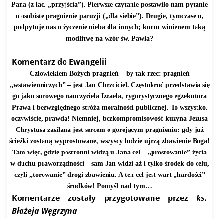
Pana (z łac. „przyjścia”). Pierwsze czytanie postawiło nam pytanie
o osobiste pragnienie paruzji („dla siebie”). Drugie, tymczasem,
podpytuje nas o życzenie nieba dla innych; komu winienem taką
modlitwę na wzór św. Pawła?
Komentarz do Ewangelii
Człowiekiem Bożych pragnień – by tak rzec: pragnień
„wstawienniczych” – jest Jan Chrzciciel. Częstokroć przedstawia się
go jako surowego nauczyciela Izraela, rygorystycznego egzekutora
Prawa i bezwzględnego stróża moralności publicznej. To wszystko,
oczywiście, prawda! Niemniej, bezkompromisowość kuzyna Jezusa
Chrystusa zasilana jest sercem o gorejącym pragnieniu: gdy już
ścieżki zostaną wyprostowane, wszyscy ludzie ujrzą zbawienie Boga!
Tam więc, gdzie postronni widzą u Jana cel – „prostowanie” życia
w duchu praworządności – sam Jan widzi aż i tylko środek do celu,
czyli „torowanie” drogi zbawieniu. A ten cel jest wart „hardości”
środków! Pomyśl nad tym…
Komentarze zostały przygotowane przez
ks.
Błażeja Węgrzyna