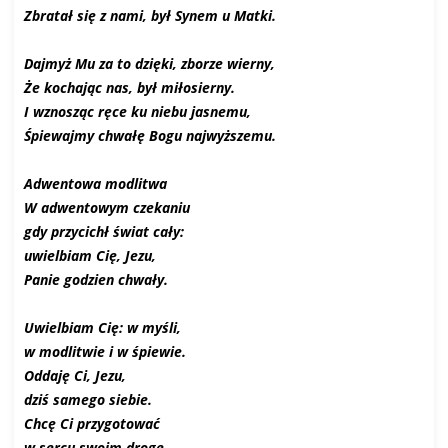
Zbratał się z nami, był Synem u Matki.
Dajmyż Mu za to dzięki, zborze wierny,
Że kochając nas, był miłosierny.
I wznosząc ręce ku niebu jasnemu,
Śpiewajmy chwałę Bogu najwyższemu.
Adwentowa modlitwa
W adwentowym czekaniu
gdy przycichł świat cały:
uwielbiam Cię, Jezu,
Panie godzien chwały.
Uwielbiam Cię: w myśli,
w modlitwie i w śpiewie.
Oddaję Ci, Jezu,
dziś samego siebie.
Chcę Ci przygotować
w sercu swoim drogę,