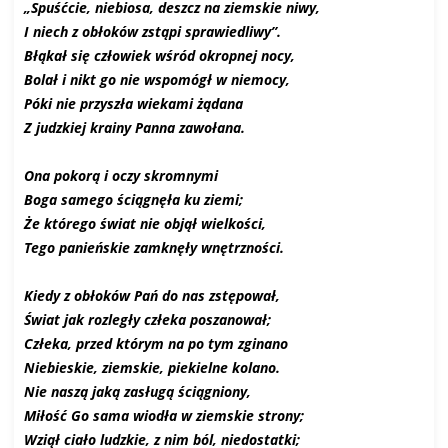
„Spuśćcie, niebiosa, deszcz na ziemskie niwy,
I niech z obłoków zstąpi sprawiedliwy”.
Błąkał się człowiek wśród okropnej nocy,
Bolał i nikt go nie wspomógł w niemocy,
Póki nie przyszła wiekami żądana
Z judzkiej krainy Panna zawołana.
Ona pokorą i oczy skromnymi
Boga samego ściągnęła ku ziemi;
Że którego świat nie objął wielkości,
Tego panieńskie zamknęły wnętrzności.
Kiedy z obłoków Pań do nas zstępował,
Świat jak rozległy człeka poszanował;
Człeka, przed którym na po tym zginano
Niebieskie, ziemskie, piekielne kolano.
Nie naszą jaką zasługą ściągniony,
Miłość Go sama wiodła w ziemskie strony;
Wziął ciało ludzkie, z nim ból, niedostatki;