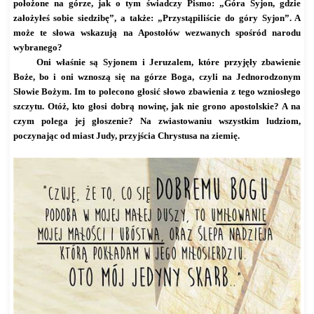
położone na górze, jak o tym świadczy Pismo: „Góra Syjon, gdzie
założyłeś sobie siedzibę”, a także: „Przystąpiliście do góry Syjon”. A
może te słowa wskazują na Apostołów wezwanych spośród narodu
wybranego?
Oni właśnie są Syjonem i Jeruzalem, które przyjęły zbawienie
Boże, bo i oni wznoszą się na górze Boga, czyli na Jednorodzonym
Słowie Bożym. Im to polecono głosić słowo zbawienia z tego wzniosłego
szczytu. Otóż, kto głosi dobrą nowinę, jak nie grono apostolskie? A na
czym polega jej głoszenie? Na zwiastowaniu wszystkim ludziom,
poczynając od miast Judy, przyjścia Chrystusa na ziemię.