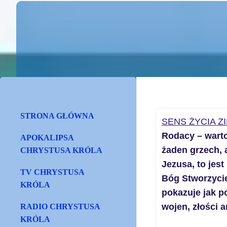
STRONA GŁÓWNA
SENS ŻYCIA 
Rodacy – warto
APOKALIPSA
żaden grzech, 
CHRYSTUSA KRÓLA
Jezusa, to jes
TV CHRYSTUSA
Bóg Stworzycie
KRÓLA
pokazuje jak p
wojen, złości 
RADIO CHRYSTUSA
KRÓLA