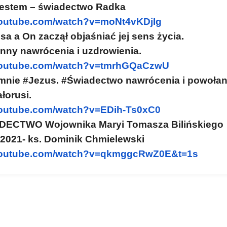
 jestem – świadectwo Radka
youtube.com/watch?
v=moNt4vKDjIg
sa a On zaczął objaśniać jej sens życia.
nny nawrócenia i uzdrowienia.
youtube.com/watch?
v=tmrhGQaCzwU
mnie #Jezus. #Świadectwo nawrócenia i powołan
ałorusi.
youtube.com/watch?
v=EDih-Ts0xC0
ECTWO Wojownika Maryi Tomasza Bilińskiego
.2021- ks. Dominik Chmielewski
youtube.com/watch?
v=qkmggcRwZ0E&t=1s