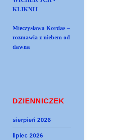
KLIKNIJ
Mieczysława Kordas –
rozmawia z niebem od
dawna
DZIENNICZEK
sierpień 2026
lipiec 2026