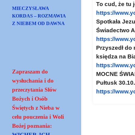
To cud, że tu
MIECZYSŁAWA
https://www.
KORDAS – ROZMAWIA
Spotkała Jezu
Z NIEBEM OD DAWNA
Świadectwo A
https://www.
Przyszedł do 
księdza na Bi
https://www.
Zapraszam do
MOCNE ŚWIAD
wysłuchania i do
Pułtusk 30.10
przeczytania Słów
https://www.
Bożych i Osób
Świętych z Nieba w
celu pouczenia i Woli
Bożej poznania:
WICHER JCH -