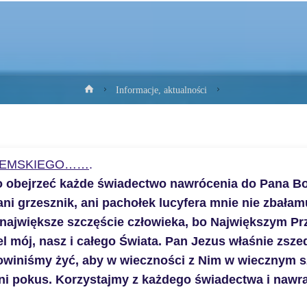
Strona
Informacje, aktualności
główna
ZIEMSKIEGO……
.
 obejrzeć każde świadectwo nawrócenia do Pana Boga,
ani grzesznik, ani pachołek lucyfera mnie nie zbał
t największe szczęście człowieka, bo Największym P
l mój, nasz i całego Świata. Pan Jezus właśnie zszed
owiniśmy żyć, aby w wieczności z Nim w wiecznym s
ani pokus. Korzystajmy z każdego świadectwa i nawr