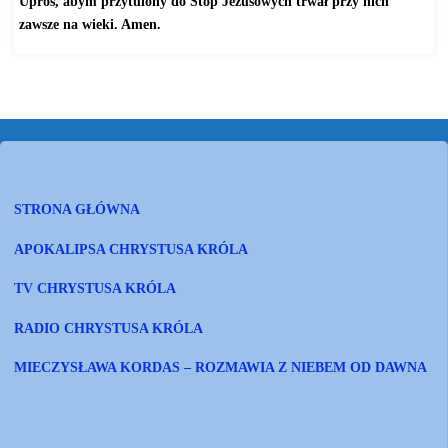
Uproś, abym przytulony do Stóp Jezusowych trwał przy nich
zawsze na wieki. Amen.
STRONA GŁÓWNA
APOKALIPSA CHRYSTUSA KRÓLA
TV CHRYSTUSA KRÓLA
RADIO CHRYSTUSA KRÓLA
MIECZYSŁAWA KORDAS – ROZMAWIA Z NIEBEM OD DAWNA