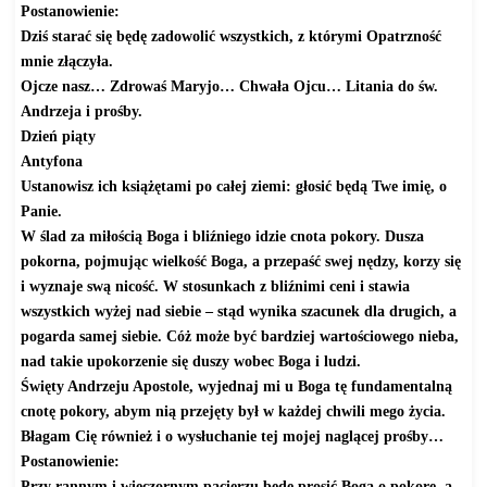
Postanowienie:
Dziś starać się będę zadowolić wszystkich, z którymi Opatrzność
mnie złączyła.
Ojcze nasz… Zdrowaś Maryjo… Chwała Ojcu… Litania do św.
Andrzeja i prośby.
Dzień piąty
Antyfona
Ustanowisz ich książętami po całej ziemi: głosić będą Twe imię, o
Panie.
W ślad za miłością Boga i bliźniego idzie cnota pokory. Dusza
pokorna, pojmując wielkość Boga, a przepaść swej nędzy, korzy się
i wyznaje swą nicość. W stosunkach z bliźnimi ceni i stawia
wszystkich wyżej nad siebie – stąd wynika szacunek dla drugich, a
pogarda samej siebie. Cóż może być bardziej wartościowego nieba,
nad takie upokorzenie się duszy wobec Boga i ludzi.
Święty Andrzeju Apostole, wyjednaj mi u Boga tę fundamentalną
cnotę pokory, abym nią przejęty był w każdej chwili mego życia.
Błagam Cię również i o wysłuchanie tej mojej naglącej prośby…
Postanowienie:
Przy rannym i wieczornym pacierzu będę prosić Boga o pokorę, a