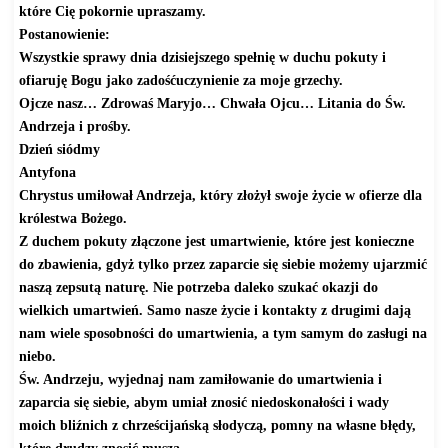
które Cię pokornie upraszamy.
Postanowienie:
Wszystkie sprawy dnia dzisiejszego spełnię w duchu pokuty i
ofiaruję Bogu jako zadośćuczynienie za moje grzechy.
Ojcze nasz… Zdrowaś Maryjo… Chwała Ojcu… Litania do Św.
Andrzeja i prośby.
Dzień siódmy
Antyfona
Chrystus umiłował Andrzeja, który złożył swoje życie w ofierze dla
królestwa Bożego.
Z duchem pokuty złączone jest umartwienie, które jest konieczne
do zbawienia, gdyż tylko przez zaparcie się siebie możemy ujarzmić
naszą zepsutą naturę. Nie potrzeba daleko szukać okazji do
wielkich umartwień. Samo nasze życie i kontakty z drugimi dają
nam wiele sposobności do umartwienia, a tym samym do zasługi na
niebo.
Św. Andrzeju, wyjednaj nam zamiłowanie do umartwienia i
zaparcia się siebie, abym umiał znosić niedoskonałości i wady
moich bliźnich z chrześcijańską słodyczą, pomny na własne błędy,
które drudzy znosić muszą.