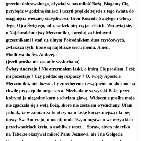
grzechu dobrowolnego, ożywiaj w nas miłość Bożą. Błagamy Cię,
przybądź w godzinę śmierci i uczyń prędkie zejście z tego świata do
osiągnięcia wiecznej szczęśliwości. Broń Kościoła Świętego i Głowy
Jego, Ojca Świętego, od zasadzek nieprzyjacielskich. Wstawiaj się,
o Najchwalebniejszy Męczenniku, i oręduj za biednymi
grzesznikami i stań się silnym Pośrednikiem dusz czyśćcowych,
zwłaszcza tych, które są najbliższe sercu memu. Amen.
Modlitwa do Św. Andrzeja
(jeżeli prośba nie zostanie wysłuchana)
Święty Andrzeju ! Nie otrzymałem łaski, o którą Cię prosiłem. I cóż
mi pozostaje ? Czy poddać się rozpaczy ? O, święty Apostole
Męczenniku, nie dozwól, by zniechęcenie i zwątpienie miało choć na
chwilę przystęp do mego serca. Niezbadane są wyroki Boże, przed
którymi ja niegodny kornie schylam głowę. Widocznie prośba moja
nie zgadzała się z wolą Bożą, skoro nie zostałem wysłuchany. Ufam
jednak, że w zamian za to otrzymam łaskę korzystniejszą dla mej
duszy. Św. Andrzeju, umocnij mnie Twym męstwem we wszystkich
przeciwnościach życia, a osobliwie teraz… Spraw, abym nie tylko
na Taborze okazywał miłość Panu Jezusowi, ale i na Golgocie.