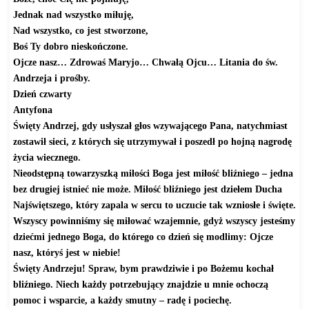
Jednak nad wszystko miłuję,
Nad wszystko, co jest stworzone,
Boś Ty dobro nieskończone.
Ojcze nasz… Zdrowaś Maryjo… Chwałą Ojcu… Litania do św.
Andrzeja i prośby.
Dzień czwarty
Antyfona
Święty Andrzej, gdy usłyszał głos wzywającego Pana, natychmiast
zostawił sieci, z których się utrzymywał i poszedł po hojną nagrodę
życia wiecznego.
Nieodstępną towarzyszką miłości Boga jest miłość bliźniego – jedna
bez drugiej istnieć nie może. Miłość bliźniego jest dziełem Ducha
Najświętszego, który zapala w sercu to uczucie tak wzniosłe i święte.
Wszyscy powinniśmy się miłować wzajemnie, gdyż wszyscy jesteśmy
dziećmi jednego Boga, do którego co dzień się modlimy: Ojcze
nasz, któryś jest w niebie!
Święty Andrzeju! Spraw, bym prawdziwie i po Bożemu kochał
bliźniego. Niech każdy potrzebujący znajdzie u mnie ochoczą
pomoc i wsparcie, a każdy smutny – radę i pociechę.