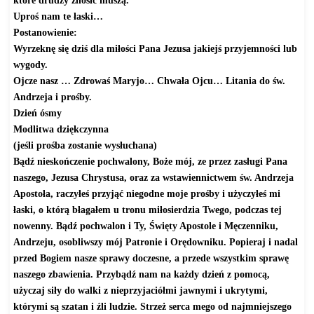
Uproś nam te łaski…
Postanowienie:
Wyrzeknę się dziś dla miłości Pana Jezusa jakiejś przyjemności lub
wygody.
Ojcze nasz … Zdrowaś Maryjo… Chwała Ojcu… Litania do św.
Andrzeja i prośby.
Dzień ósmy
Modlitwa dziękczynna
(jeśli prośba zostanie wysłuchana)
Bądź nieskończenie pochwalony, Boże mój, ze przez zasługi Pana
naszego, Jezusa Chrystusa, oraz za wstawiennictwem św. Andrzeja
Apostoła, raczyłeś przyjąć niegodne moje prośby i użyczyłeś mi
łaski, o którą błagałem u tronu miłosierdzia Twego, podczas tej
nowenny. Bądź pochwalon i Ty, Święty Apostole i Męczenniku,
Andrzeju, osobliwszy mój Patronie i Orędowniku. Popieraj i nadal
przed Bogiem nasze sprawy doczesne, a przede wszystkim sprawę
naszego zbawienia. Przybądź nam na każdy dzień z pomocą,
użyczaj siły do walki z nieprzyjaciółmi jawnymi i ukrytymi,
którymi są szatan i źli ludzie. Strzeż serca mego od najmniejszego