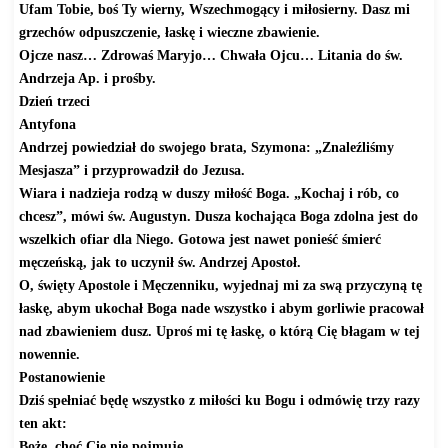
Ufam Tobie, boś Ty wierny, Wszechmogący i miłosierny. Dasz mi
grzechów odpuszczenie, łaskę i wieczne zbawienie.
Ojcze nasz… Zdrowaś Maryjo… Chwała Ojcu… Litania do św.
Andrzeja Ap. i prośby.
Dzień trzeci
Antyfona
Andrzej powiedział do swojego brata, Szymona: „Znaleźliśmy
Mesjasza” i przyprowadził do Jezusa.
Wiara i nadzieja rodzą w duszy miłość Boga. „Kochaj i rób, co
chcesz”, mówi św. Augustyn. Dusza kochająca Boga zdolna jest do
wszelkich ofiar dla Niego. Gotowa jest nawet ponieść śmierć
męczeńską, jak to uczynił św. Andrzej Apostoł.
O, święty Apostole i Męczenniku, wyjednaj mi za swą przyczyną tę
łaskę, abym ukochał Boga nade wszystko i abym gorliwie pracował
nad zbawieniem dusz. Uproś mi tę łaskę, o którą Cię błagam w tej
nowennie.
Postanowienie
Dziś spełniać będę wszystko z miłości ku Bogu i odmówię trzy razy
ten akt:
Boże, choć Cię nie pojmuję,