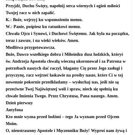
Przyjdź, Duchu Święty, napełnij serca wiernych i ogień miłości
Twojej racz w nich zapalić.
K.: Boże, wejrzyj ku wspomożeniu memu.
W.: Panie, pośpiesz ku ratunkowi memu.
Chwała Ojcu i Synowi, i Duchowi Świętemu. Jak była na początku,
teraz i zawsze, i na wieki wieków. Amen.
Modlitwa przygotowawcza.
Boże, Dawco wszelkiego dobra i Miłośniku dusz ludzkich, któryś
św. Andrzeja Apostoła chwałą wieczną ukoronował i za Patrona w
potrzebach naszych dać raczył, błagamy Cię przez Jego zasługi i
przyczynę, racz wejrzeć łaskawie na prośby nasze, które Ci w tej
nowennie pokornie przedkładamy – wysłuchaj nas, jeśli nie są
przeciwne Twej Najświętszej woli i spraw, niech się spełnią ku
chwale Imienia Twego. Przez Chrystusa, Pana naszego. Amen.
Dzień pierwszy
Antyfona
Kto mnie wyzna przed ludźmi – tego Ja wyznam przed Ojcem
Moim.
O, nieustraszony Apostole i Męczenniku Boży! Wyproś nam żywą i