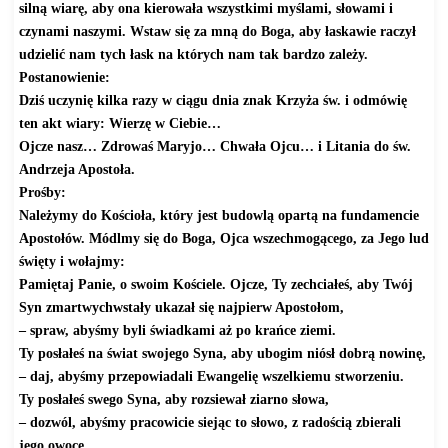
silną wiarę, aby ona kierowała wszystkimi myślami, słowami i
czynami naszymi. Wstaw się za mną do Boga, aby łaskawie raczył
udzielić nam tych łask na których nam tak bardzo zależy.
Postanowienie:
Dziś uczynię kilka razy w ciągu dnia znak Krzyża św. i odmówię
ten akt wiary: Wierzę w Ciebie…
Ojcze nasz… Zdrowaś Maryjo… Chwała Ojcu… i Litania do św.
Andrzeja Apostoła.
Prośby:
Należymy do Kościoła, który jest budowlą opartą na fundamencie
Apostołów. Módlmy się do Boga, Ojca wszechmogącego, za Jego lud
święty i wołajmy:
Pamiętaj Panie, o swoim Kościele. Ojcze, Ty zechciałeś, aby Twój
Syn zmartwychwstały ukazał się najpierw Apostołom,
– spraw, abyśmy byli świadkami aż po krańce ziemi.
Ty posłałeś na świat swojego Syna, aby ubogim niósł dobrą nowinę,
– daj, abyśmy przepowiadali Ewangelię wszelkiemu stworzeniu.
Ty posłałeś swego Syna, aby rozsiewał ziarno słowa,
– dozwól, abyśmy pracowicie siejąc to słowo, z radością zbierali
jego owoce.