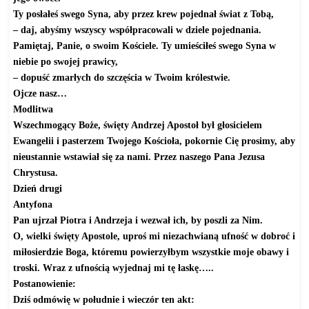
Ty posłałeś swego Syna, aby przez krew pojednał świat z Tobą,
– daj, abyśmy wszyscy współpracowali w dziele pojednania.
Pamiętaj, Panie, o swoim Kościele. Ty umieściłeś swego Syna w
niebie po swojej prawicy,
– dopuść zmarłych do szczęścia w Twoim królestwie.
Ojcze nasz…
Modlitwa
Wszechmogący Boże, święty Andrzej Apostoł był głosicielem
Ewangelii i pasterzem Twojego Kościoła, pokornie Cię prosimy, aby
nieustannie wstawiał się za nami. Przez naszego Pana Jezusa
Chrystusa.
Dzień drugi
Antyfona
Pan ujrzał Piotra i Andrzeja i wezwał ich, by poszli za Nim.
O, wielki święty Apostole, uproś mi niezachwianą ufność w dobroć i
miłosierdzie Boga, któremu powierzyłbym wszystkie moje obawy i
troski. Wraz z ufnością wyjednaj mi tę łaskę…..
Postanowienie:
Dziś odmówię w południe i wieczór ten akt: