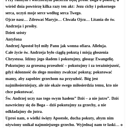
wśród dnia powtórzę kilka razy ten akt: Jezu cichy i pokornego
serca, uczyń moje serce według serca Twego.
Ojcze nasz… Zdrowaś Maryjo… Chwała Ojcu… Litania do św.
Andrzeja i prośby.
Dzień szósty
Antyfona
Andrzej Apostoł był miły Panu jak wonna ofiara. Alleluja.
Całe życie św. Andrzeja było ciągłą pokutą i misją głoszenia
Chrystusa. Idźmy jego śladem i pokutujmy, głosząc Ewangelię.
Pokutujmy za grzeszną przeszłość – pokutujmy i za teraźniejszość,
gdyż skłonność do złego musimy zwalczać pokutą; pokutować
mamy, aby zapobiec grzechom na przyszłość. Bóg jest
najmiłosierniejszy, ale nie okaże swego miłosierdzia temu, kto nie
chce pokutować.
Św. Andrzej uczy nas tego swym hasłem” Dziś – a nie jutro”. Dziś
nawrócimy się do Boga – dziś pokutujmy za grzechy, a nie
odkładajmy do jutra.
Uproś nam, o wielki święty Apostole, ducha pokuty, abym nim
ożywiony unikał najmniejszego grzechu. Wyjednaj nam te łaski… o