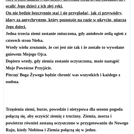
ocalić Jego dzieci z ich złej ręki.
On nie będzie bezczynnie stać i się przyglądać, jak ci przywódcy,
idący za antychrystem, który pozostaje na razie w ukryciu, niszczą
Jego dzieci.
Jedna trzecia ziemi zostanie zniszczona, gdy aniołowie ześlą ogień z
czterech stron Nieba.
Wtedy wielu zrozumie, że coś jest nie tak i że zostało to wywołane
gniewem Mojego Ojca.
Dopiero wtedy, gdy ziemia zostanie oczyszczona, może nastąpić
Moje Powtórne Przyjście.
Pieczęć Boga Żywego będzie chronić was wszystkich i każdego z
osobna.
http://ostrzezenie.net/wordpress/2012/07/06/jedna-trzecia-ziemi-
zostanie-zniszczona-kiedy-aniolowie-wyleja-ogien-z-czterech-
narozy-niebios/
Trzęsienia ziemi, burze, powodzie i nietypowa dla sezonu pogoda
połączą się, aby oczyścić ziemię z trucizny. Ziemia, morza i
powietrze również zostaną oczyszczone w przygotowaniu do Nowego
Raju, kiedy Niebiosa i Ziemia połączą się w jedno.