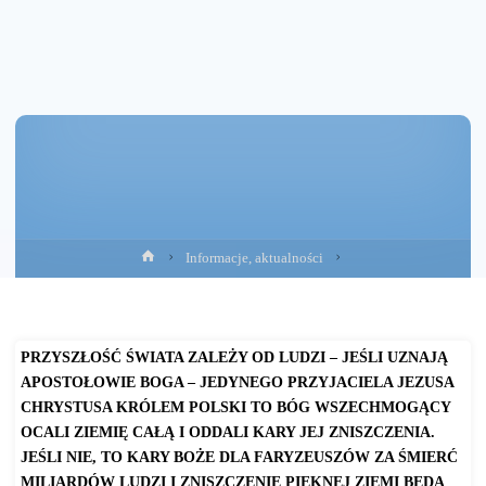
Strona
Informacje, aktualności
główna
PRZYSZŁOŚĆ ŚWIATA ZALEŻY OD LUDZI – JEŚLI UZNAJĄ
APOSTOŁOWIE BOGA – JEDYNEGO PRZYJACIELA JEZUSA
CHRYSTUSA KRÓLEM POLSKI TO BÓG WSZECHMOGĄCY
OCALI ZIEMIĘ CAŁĄ I ODDALI KARY JEJ ZNISZCZENIA.
JEŚLI NIE, TO KARY BOŻE DLA FARYZEUSZÓW ZA ŚMIERĆ
MILIARDÓW LUDZI I ZNISZCZENIE PIĘKNEJ ZIEMI BĘDĄ