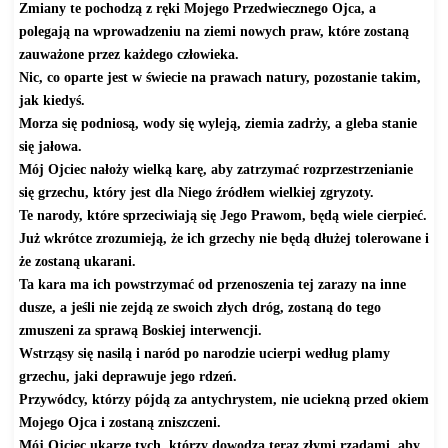
Zmiany te pochodzą z ręki Mojego Przedwiecznego Ojca, a
polegają na wprowadzeniu na ziemi nowych praw, które zostaną
zauważone przez każdego człowieka.
Nic, co oparte jest w świecie na prawach natury, pozostanie takim,
jak kiedyś.
Morza się podniosą, wody się wyleją, ziemia zadrży, a gleba stanie
się jałowa.
Mój Ojciec nałoży wielką karę, aby zatrzymać rozprzestrzenianie
się grzechu, który jest dla Niego źródłem wielkiej zgryzoty.
Te narody, które sprzeciwiają się Jego Prawom, będą wiele cierpieć.
Już wkrótce zrozumieją, że ich grzechy nie będą dłużej tolerowane i
że zostaną ukarani.
Ta kara ma ich powstrzymać od przenoszenia tej zarazy na inne
dusze, a jeśli nie zejdą ze swoich złych dróg, zostaną do tego
zmuszeni za sprawą Boskiej interwencji.
Wstrząsy się nasilą i naród po narodzie ucierpi według plamy
grzechu, jaki deprawuje jego rdzeń.
Przywódcy, którzy pójdą za antychrystem, nie uciekną przed okiem
Mojego Ojca i zostaną zniszczeni.
Mój Ojciec ukarze tych, którzy dowodzą teraz złymi rządami, aby