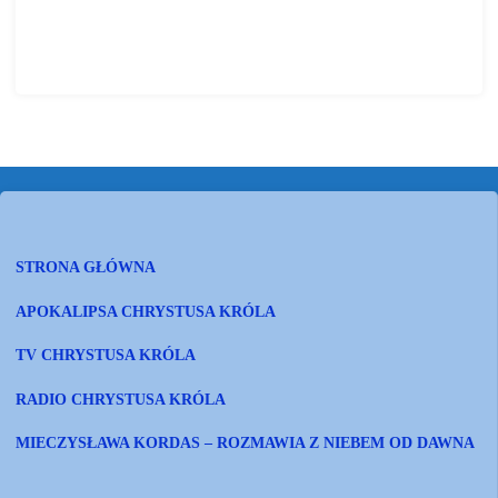
http://ostrzezenie.net/wordpress/2012/12/08/ostrzezenie-oczysci-
boze-dzieci-w-trakcie-przygotowania-na-moje-powtorne-przyjscie/
STRONA GŁÓWNA
APOKALIPSA CHRYSTUSA KRÓLA
TV CHRYSTUSA KRÓLA
RADIO CHRYSTUSA KRÓLA
MIECZYSŁAWA KORDAS – ROZMAWIA Z NIEBEM OD DAWNA