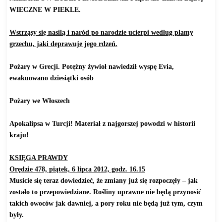
WIECZNE W PIEKLE.
Wstrząsy się nasilą i naród po narodzie ucierpi według plamy
grzechu, jaki deprawuje jego rdzeń.
Pożary w Grecji. Potężny żywioł nawiedził wyspę Evia,
ewakuowano dziesiątki osób
https://www.youtube.com/watch?v=Koto78qV5bE
Pożary we Włoszech
https://www.youtube.com/watch?v=BE4e55GZDeQ
Apokalipsa w Turcji! Materiał z najgorszej powodzi w historii
kraju!
https://www.youtube.com/watch?v=eZg4nByn7I8
KSIĘGA PRAWDY
Orędzie 478, piątek, 6 lipca 2012, godz. 16.15
Musicie się teraz dowiedzieć, że zmiany już się rozpoczęły – jak
zostało to przepowiedziane. Rośliny uprawne nie będą przynosić
takich owoców jak dawniej, a pory roku nie będą już tym, czym
były.