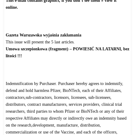
This e-mail contains graphics, if you don’t see them » view it
online.
http://www.gazetawarszawska.
com/index.php?option=com_
acymailing&ctrl=archive&task=
view&mailid=13&key=WGgwxuqt&
subid=76-1N9AlgsetNsDnO
Gazeta Warszawska wyjaśnia zakłamania
This issue will present the 5 last articles.
Umowa szczepionkowa (fragment) – POWIESIĆ NA LATARNI, bez
litości !!!
http://www.gazetawarszawska.
com/index.php?option=com_
content&view=article&id=6297:
umowa-szczepionkowa-powiesic-
na-latarni&catid=35:
bioterroryzm
Indemnification by Purchaser. Purchaser hereby agrees to indemnify,
defend and hold harmless Pfizer, BioNTech, each of their Affiliates,
contractors,sub-contractors, licensors, licensees, sub-licensees,
distributors, contract manufacturers, services providers, clinical trial
researchers, third parties to whom Pfizer or BioNTech or any of their
respective Affiliates may directly or indirectly owe an indemnity based
on the research,development, manufacture, distribution,
commercialization or use of the Vaccine, and each of the officers,