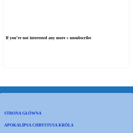
https://www.youtube.com/watch?
v=vsQh1AT6qUE
If you’re not interested any more » unsubscribe
http://www.gazetawarszawska.
com/index.php?subid=76&option=
com_acymailing&ctrl=user&task=
out&mailid=13&key=
1N9AlgsetNsDnO
STRONA GŁÓWNA
APOKALIPSA CHRYSTUSA KRÓLA