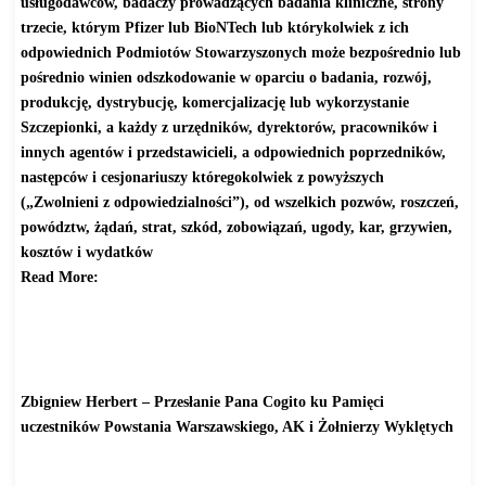
usługodawców,
badaczy prowadzących badania kliniczne, strony
trzecie, którym Pfizer lub BioNTech lub którykolwiek z ich
odpowiednich Podmiotów Stowarzyszonych może bezpośrednio lub
pośrednio winien odszkodowanie w oparciu o badania, rozwój,
produkcję, dystrybucję, komercjalizację lub wykorzystanie
Szczepionki, a każdy z urzędników, dyrektorów, pracowników i
innych agentów i przedstawicieli, a odpowiednich poprzedników,
następców i cesjonariuszy któregokolwiek z powyższych
(„Zwolnieni z odpowiedzialności”), od wszelkich pozwów, roszczeń,
powództw, żądań, strat, szkód, zobowiązań, ugody, kar, grzywien,
kosztów i wydatków
Read More:
http://www.gazetawarszawska.
com/index.php?option=com_
content&view=article&id=6297:
umowa-szczepionkowa-powiesic-
na-latarni&catid=35:
bioterroryzm
Zbigniew Herbert – Przesłanie Pana Cogito ku Pamięci
uczestników Powstania Warszawskiego, AK i Żołnierzy Wyklętych
http://www.gazetawarszawska.
com/index.php?option=com_
content&view=article&id=6296:
zbigniew-herbert-przeslanie&