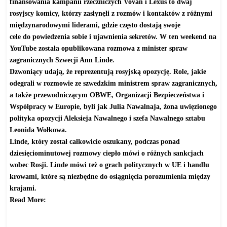
finansowania kampanii rzeczniczych Vovan i L
exus to dwaj
rosyjscy komicy, którzy zasłynęli z rozmów i kontaktów z różnymi
międzynarodowymi liderami, gdzie często dostają swoje
cele do powiedzenia sobie i ujawnienia sekretów. W ten weekend na
YouTube została opublikowana rozmowa z minister spraw
zagranicznych Szwecji Ann Linde.
Dzwoniący udają, że reprezentują rosyjską opozycję. Role, jakie
odegrali w rozmowie ze szwedzkim ministrem spraw zagranicznych,
a także przewodniczącym OBWE, Organizacji Bezpieczeństwa i
Współpracy w Europie, byli jak Julia Nawalnaja, żona uwięzionego
polityka opozycji Aleksieja Nawalnego i szefa Nawalnego sztabu
Leonida Wołkowa.
Linde, który został całkowicie oszukany, podczas ponad
dziesięciominutowej rozmowy ciepło mówi o różnych sankcjach
wobec Rosji. Linde mówi też o grach politycznych w UE i handlu
krowami, które są niezbędne do osiągnięcia porozumienia między
krajami.
Read More:
http://www.gazetawarszawska.
com/index.php?option=com_
content&view=article&id=6295:
szwedzka-min-spr-zagr-ann-
linde-