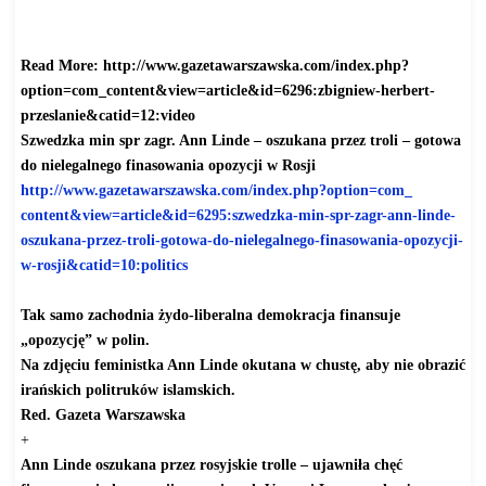
catid=12:video
https://www.youtube.com/watch?
v=k9E2EXcvcDs
Read More:
http://www.gazetawarszawska.
com/index.php?
option=com_
content&view=article&id=6296:
zbigniew-herbert-
przeslanie&
catid=12:video
Szwedzka min spr zagr. Ann Linde – oszukana przez troli – gotowa
do nielegalnego finasowania opozycji w Rosji
http://www.gazetawarszawska.
com/index.php?option=com_
content&view=article&id=6295:
szwedzka-min-spr-zagr-ann-
linde-
oszukana-przez-troli-
gotowa-do-nielegalnego-
finasowania-opozycji-
w-rosji&
catid=10:politics
Tak samo zachodnia żydo-liberalna demokracja finansuje
„opozycję” w polin.
Na zdjęciu feministka Ann Linde okutana w chustę, aby nie obrazić
irańskich politruków islamskich.
Red. Gazeta Warszawska
+
Ann Linde oszukana przez rosyjskie trolle – ujawniła chęć