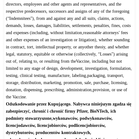
directors, employees and other agents and representatives, and the
respective predecessors, successors and assigns of any of the foregoing
(“Indemnitees”), from and against any and all suits, claims, actions,
demands, losses, damages, liabilities, settlements, penalties, fines, costs
and expenses (including, without limitation,reasonable attorneys’ fees
and other expenses of an investigation or litigation), whether sounding
in contract, tort, intellectual property, or anyother theoiy, and whether
legal, statutory, equitable or otherwise (collectively, “Losses”) arising
out of, relating to, or resulting from theVaccine, including but not
limited to any stage of design, development, investigation, formulation,
testing, clinical testing, manufacture, labeling,packaging, transport,
storage, distribution, marketing, promotion, sale, purchase, licensing,
donation, dispensing, prescribing, administration,provision, or use of
the Vaccine.
Odszkodowanie przez Kupującego. Nabywca niniejszym zgadza się
zabezpieczyć, chronić i chronić firmy Pfizer, BioNTech, ich
podmioty stowarzyszone,wykonawców, podwykonawców,
licencjodawców, licencjobiorców, podlicencjobiorców,
dystrybutorów, producentów kontraktowych,