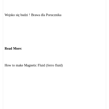
oszukana-przez-troli-
gotowa-do-nielegalnego-
finasowania-opozycji-
w-rosji&
catid=10:politics
Wojsko się budzi ! Brawa dla Porucznika
http://www.gazetawarszawska.
com/index.php?option=com_
content&view=article&id=6294:
wojsko-sie-budzi-brawa-dla-
porucznika&catid=12:video
https://www.youtube.com/watch?
v=qQGCihIt
kJk
Read More:
http://www.gazetawarszawska.
com/index.php?
option=com_
content&view=article&id=6294:
wojsko-sie-budzi-
brawa-dla-
porucznika&catid=12:video
How to make Magnetic Fluid (ferro fluid)
http://www.gazetawarszawska.
com/index.php?
option=com_
content&view=article&id=6293:
how-to-make-magnetic-fluid-
ferro-
fluid&catid=12:video