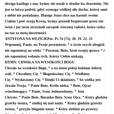
dźwiga każdego z nas, byśmy nie ustali w drodze ku zbawieniu. Nie
jest to łatwa podróż, gdyż wymaga wielkiej siły ducha, której sami
z siebie nie posiadamy. Dlatego Jezus chce nas karmić swoim
Ciałem i poić swoją Krwią, byśmy przeszli bezpiecznie przez ten
świat i już teraz otrzymali zaczątek wiecznej radości, która czeka
na nas za metą doczesności.
ANTYFONA NA WEJŚCIEPor. Ps 74 (73), 20. 19. 22. 23
Wspomnij, Panie, na Twoje przymierze, * o życiu swych ubogich
nie zapominaj na wieki. * Powstań, Boże, broń swojej sprawy * i
nie zapominaj wołania tych, którzy Ciebie szukają.
HYMN: CHWAŁA NA WYSOKOŚCI BOGU
Chwała na wysokości Bogu, * a na ziemi pokój ludziom dobrej
woli. * Chwalimy Cię. * Błogosławimy Cię. * Wielbimy
Cię. * Wysławiamy Cię. * Dzięki Ci składamy, * bo wielka jest
chwała Twoja. * Panie Boże, Królu nieba, * Boże, Ojcze
wszechmogący. * Panie, Synu Jednorodzony, * Jezu
Chryste. * Panie Boże, Baranku Boży, Synu Ojca. * Który gładzisz
grzechy świata, * zmiłuj się nad nami. * Który gładzisz grzechy
świata, * przyjm błaganie nasze. * Który siedzisz po prawicy