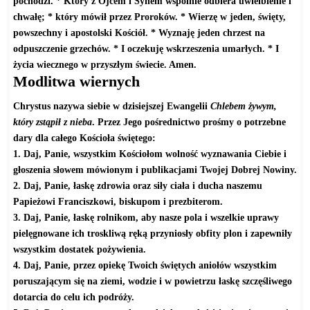
pochodzi. * Który z Ojcem i Synem wspólnie odbiera uwielbienie i
chwałę; * który mówił przez Proroków. * Wierzę w jeden, święty,
powszechny i apostolski Kościół. * Wyznaję jeden chrzest na
odpuszczenie grzechów. * I oczekuję wskrzeszenia umarłych. * I
życia wiecznego w przyszłym świecie. Amen.
Modlitwa wiernych
Chrystus nazywa siebie w dzisiejszej Ewangelii
Chlebem żywym,
który zstąpił z nieba
. Przez Jego pośrednictwo prośmy o potrzebne
dary dla całego Kościoła świętego:
1. Daj, Panie, wszystkim Kościołom wolność wyznawania Ciebie i
głoszenia słowem mówionym i publikacjami Twojej Dobrej Nowiny.
2. Daj, Panie, łaskę zdrowia oraz siły ciała i ducha naszemu
Papieżowi Franciszkowi, biskupom i prezbiterom.
3. Daj, Panie, łaskę rolnikom, aby nasze pola i wszelkie uprawy
pielęgnowane ich troskliwą ręką przyniosły obfity plon i zapewniły
wszystkim dostatek pożywienia.
4. Daj, Panie, przez opiekę Twoich świętych aniołów wszystkim
poruszającym się na ziemi, wodzie i w powietrzu łaskę szczęśliwego
dotarcia do celu ich podróży.