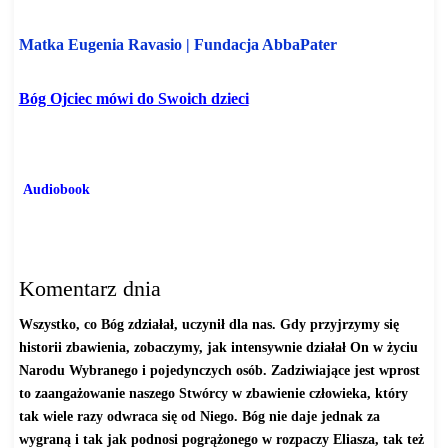
Matka Eugenia Ravasio | Fundacja AbbaPater
Bóg Ojciec mówi do Swoich dzieci
https://www.abbapater.pl/bog-
ojciec-glowna/i-objawienie/
https://www.abbapater.pl/bog-
ojciec-glowna/ii-objawienie/
Audiobook
https://www.abbapater.pl/bog-
ojciec-glowna/do-pobrania-
oredzie-audiobook/
Komentarz dnia
Wszystko, co Bóg zdziałał, uczynił dla nas. Gdy przyjrzymy się
historii zbawienia, zobaczymy, jak intensywnie działał On w życiu
Narodu Wybranego i pojedynczych osób. Zadziwiające jest wprost
to zaangażowanie naszego Stwórcy w zbawienie człowieka, który
tak wiele razy odwraca się od Niego. Bóg nie daje jednak za
wygraną i tak jak podnosi pogrążonego w rozpaczy Eliasza, tak też