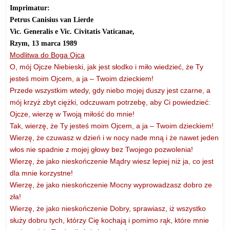
Imprimatur:
Petrus Canisius van Lierde
Vic. Generalis e Vic. Civitatis Vaticanae,
Rzym, 13 marca 1989
Modlitwa do Boga Ojca
O, mój Ojcze Niebieski, jak jest słodko i miło wiedzieć, że Ty
jesteś moim Ojcem, a ja – Twoim dzieckiem!
Przede wszystkim wtedy, gdy niebo mojej duszy jest czarne, a
mój krzyż zbyt ciężki, odczuwam potrzebę, aby Ci powiedzieć:
Ojcze, wierzę w Twoją miłość do mnie!
Tak, wierzę, że Ty jesteś moim Ojcem, a ja – Twoim dzieckiem!
Wierzę, że czuwasz w dzień i w nocy nade mną i że nawet jeden
włos nie spadnie z mojej głowy bez Twojego pozwolenia!
Wierzę, że jako nieskończenie Mądry wiesz lepiej niż ja, co jest
dla mnie korzystne!
Wierzę, że jako nieskończenie Mocny wyprowadzasz dobro ze
zła!
Wierzę, że jako nieskończenie Dobry, sprawiasz, iż wszystko
służy dobru tych, którzy Cię kochają i pomimo rąk, które mnie