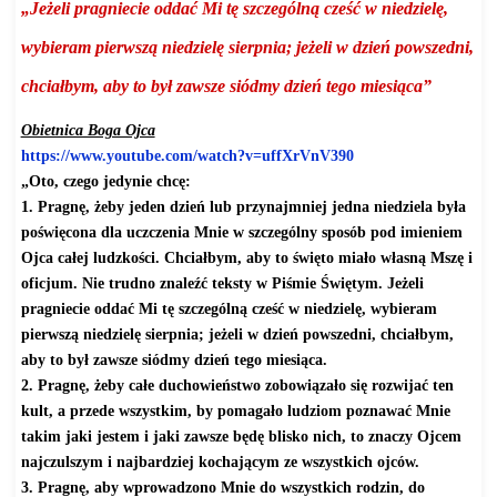
„Jeżeli pragniecie oddać Mi tę szczególną cześć w niedzielę,
wybieram pierwszą niedzielę sierpnia; jeżeli w dzień powszedni,
chciałbym, aby to był zawsze siódmy dzień tego miesiąca”
Obietnica Boga Ojca
https://www.youtube.com/watch?
v=uffXrVnV390
„Oto, czego jedynie chcę:
1. Pragnę, żeby jeden dzień lub przynajmniej jedna niedziela była
poświęcona dla uczczenia Mnie w szczególny sposób pod imieniem
Ojca całej ludzkości. Chciałbym, aby to święto miało własną Mszę i
oficjum. Nie trudno znaleźć teksty w Piśmie Świętym. Jeżeli
pragniecie oddać Mi tę szczególną cześć w niedzielę, wybieram
pierwszą niedzielę sierpnia; jeżeli w dzień powszedni, chciałbym,
aby to był zawsze siódmy dzień tego miesiąca.
2. Pragnę, żeby całe duchowieństwo zobowiązało się rozwijać ten
kult, a przede wszystkim, by pomagało ludziom poznawać Mnie
takim jaki jestem i jaki zawsze będę blisko nich, to znaczy Ojcem
najczulszym i najbardziej kochającym ze wszystkich ojców.
3. Pragnę, aby wprowadzono Mnie do wszystkich rodzin, do